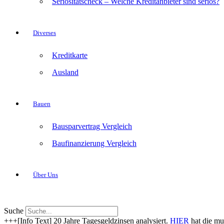
Seriositätscheck – Welche Kreditanbieter sind seriös?
Diverses
Kreditkarte
Ausland
Bauen
Bausparvertrag Vergleich
Baufinanzierung Vergleich
Über Uns
Suche
+++[Info Text] 20 Jahre Tagesgeldzinsen analysiert.
HIER
hat die mu