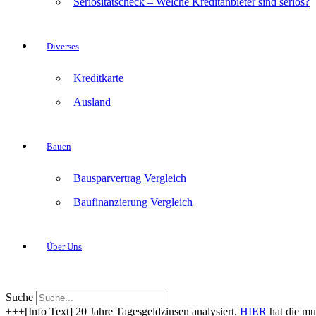
Seriositätscheck – Welche Kreditanbieter sind seriös?
Diverses
Kreditkarte
Ausland
Bauen
Bausparvertrag Vergleich
Baufinanzierung Vergleich
Über Uns
Suche
+++[Info Text] 20 Jahre Tagesgeldzinsen analysiert.
HIER
hat die mu