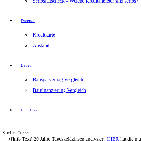
Seriositätscheck – Welche Kreditanbieter sind seriös?
Diverses
Kreditkarte
Ausland
Bauen
Bausparvertrag Vergleich
Baufinanzierung Vergleich
Über Uns
Suche
+++[Info Text] 20 Jahre Tagesgeldzinsen analysiert.
HIER
hat die mu