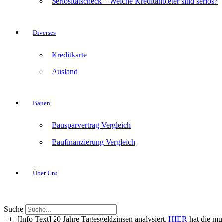
Seriositätscheck – Welche Kreditanbieter sind seriös?
Diverses
Kreditkarte
Ausland
Bauen
Bausparvertrag Vergleich
Baufinanzierung Vergleich
Über Uns
Suche
+++[Info Text] 20 Jahre Tagesgeldzinsen analysiert.
HIER
hat die mu