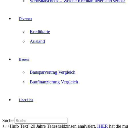
Seriositätscheck – Welche Kreditanbieter sind seriös?
Diverses
Kreditkarte
Ausland
Bauen
Bausparvertrag Vergleich
Baufinanzierung Vergleich
Über Uns
Suche
+++[Info Text] 20 Jahre Tagesgeldzinsen analysiert.
HIER
hat die mu