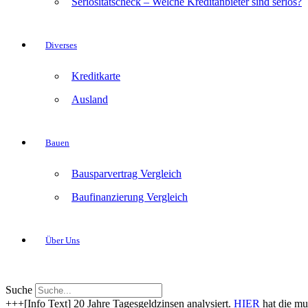
Seriositätscheck – Welche Kreditanbieter sind seriös?
Diverses
Kreditkarte
Ausland
Bauen
Bausparvertrag Vergleich
Baufinanzierung Vergleich
Über Uns
Suche
+++[Info Text] 20 Jahre Tagesgeldzinsen analysiert.
HIER
hat die mu